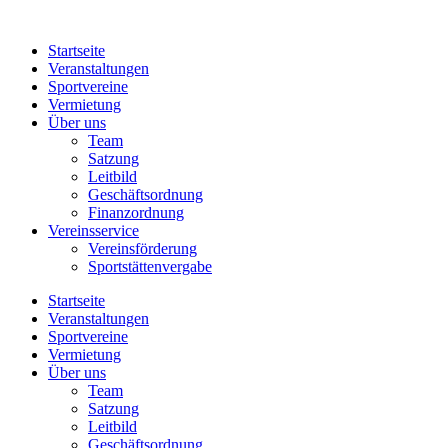
Zum
Inhalt
Startseite
springen
Veranstaltungen
Sportvereine
Vermietung
Über uns
Team
Satzung
Leitbild
Geschäftsordnung
Finanzordnung
Vereinsservice
Vereinsförderung
Sportstättenvergabe
Startseite
Veranstaltungen
Sportvereine
Vermietung
Über uns
Team
Satzung
Leitbild
Geschäftsordnung