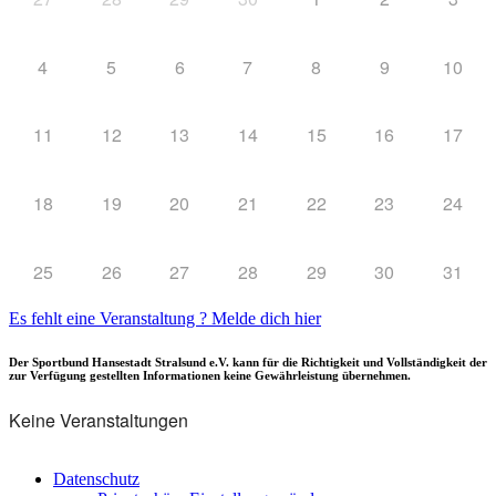
4
5
6
7
8
9
10
11
12
13
14
15
16
17
18
19
20
21
22
23
24
25
26
27
28
29
30
31
Es fehlt eine Veranstaltung ? Melde dich hier
Der Sportbund Hansestadt Stralsund e.V. kann für die Richtigkeit und Vollständigkeit der
zur Verfügung gestellten Informationen keine Gewährleistung übernehmen.
Keine Veranstaltungen
Datenschutz