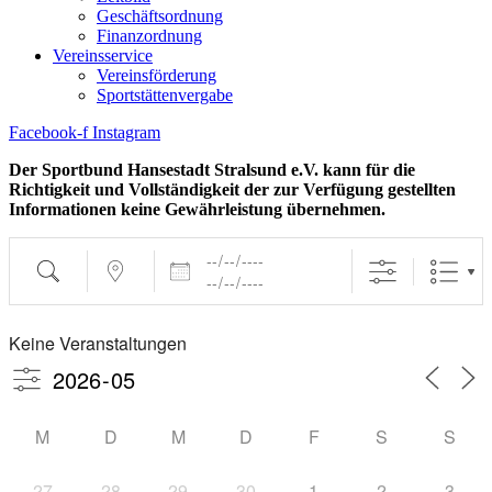
Geschäftsordnung
Finanzordnung
Vereinsservice
Vereinsförderung
Sportstättenvergabe
Facebook-f
Instagram
Der Sportbund Hansestadt Stralsund e.V. kann für die
Richtigkeit und Vollständigkeit der zur Verfügung gestellten
Informationen keine Gewährleistung übernehmen.
Daten
Suche
Nahe ...
Keine Veranstaltungen
M
D
M
D
F
S
S
27
28
29
30
1
2
3