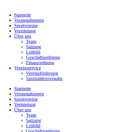
Zum
Inhalt
Startseite
springen
Veranstaltungen
Sportvereine
Vermietung
Über uns
Team
Satzung
Leitbild
Geschäftsordnung
Finanzordnung
Vereinsservice
Vereinsförderung
Sportstättenvergabe
Startseite
Veranstaltungen
Sportvereine
Vermietung
Über uns
Team
Satzung
Leitbild
Geschäftsordnung