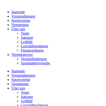
Zum
Inhalt
Startseite
springen
Veranstaltungen
Sportvereine
Vermietung
Über uns
Team
Satzung
Leitbild
Geschäftsordnung
Finanzordnung
Vereinsservice
Vereinsförderung
Sportstättenvergabe
Startseite
Veranstaltungen
Sportvereine
Vermietung
Über uns
Team
Satzung
Leitbild
Geschäftsordnung