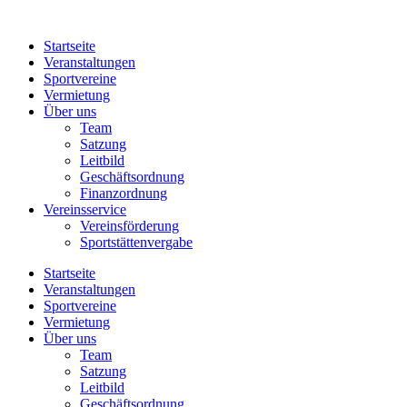
Zum
Inhalt
Startseite
springen
Veranstaltungen
Sportvereine
Vermietung
Über uns
Team
Satzung
Leitbild
Geschäftsordnung
Finanzordnung
Vereinsservice
Vereinsförderung
Sportstättenvergabe
Startseite
Veranstaltungen
Sportvereine
Vermietung
Über uns
Team
Satzung
Leitbild
Geschäftsordnung